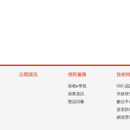
公開資訊
便民服務
技術
港都e學苑
ISO 
就業資訊
市政研
雙語詞彙
數位平
資安防
網頁營