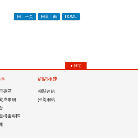
回上一頁
回最上面
HOME
▼關閉
特區
網網相連
認證專區
相關連結
究成果網
推薦網站
台
毒掃毒專區
運