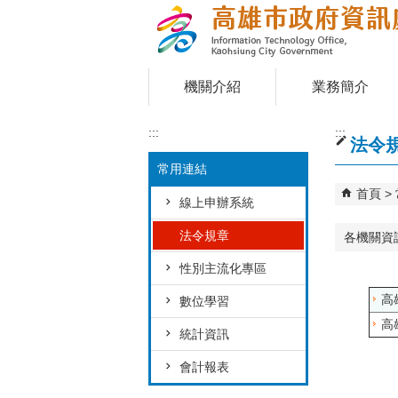
跳到主要內容區塊
機關介紹
業務簡介
:::
:::
法令
常用連結
首頁
線上申辦系統
法令規章
各機關資
性別主流化專區
高
數位學習
高
統計資訊
會計報表