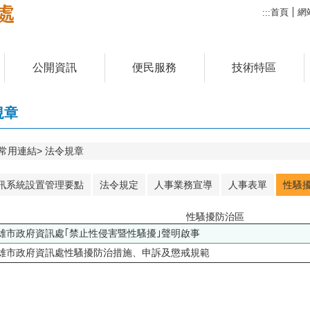
首頁
網
:::
公開資訊
便民服務
技術特區
規章
常用連結
法令規章
訊系統設置管理要點
法令規定
人事業務宣導
人事表單
性騷
性騷擾防治區
雄市政府資訊處｢禁止性侵害暨性騷擾｣聲明啟事
雄市政府資訊處性騷擾防治措施、申訴及懲戒規範