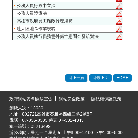
公務人員行政中立法
公務人員陞遷法
高雄市政府員工廉政倫理規範
赴大陸地區作業規範
公務人員執行職務意外傷亡慰問金發給辦法
回上一頁
回最上面
HOME
:::
政府網站資料開放宣告
網站安全政策
隱私權保護政策
瀏覽人次：
15050
地址：802721高雄市苓雅區四維三路2號8F
電話：07-336-8333 傳真:07-331-4349
統一編號：08213499
辦公時間：星期一至星期五 上午8:00~12:00 下午1:30~5:30