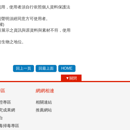
利用，使用者須自行依照個人資料保護法
別聲明須經同意方可使用者。
權)
所展示之資訊與原資料與素材不符，使用
衍生物之地位。
回上一頁
回最上面
HOME
▼關閉
特區
網網相連
認證專區
相關連結
究成果網
推薦網站
台
毒掃毒專區