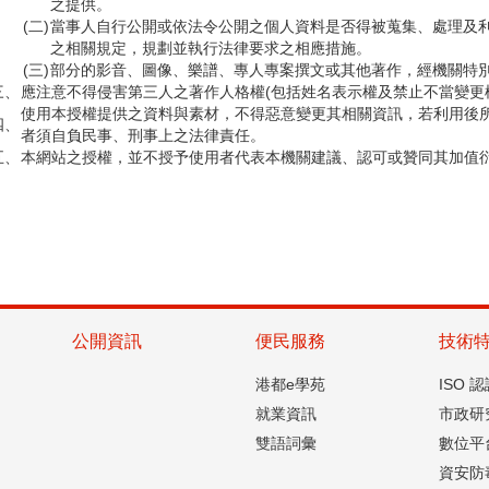
之提供。
(二)
當事人自行公開或依法令公開之個人資料是否得被蒐集、處理及
之相關規定，規劃並執行法律要求之相應措施。
(三)
部分的影音、圖像、樂譜、專人專案撰文或其他著作，經機關特
三、
應注意不得侵害第三人之著作人格權(包括姓名表示權及禁止不當變更
使用本授權提供之資料與素材，不得惡意變更其相關資訊，若利用後
四、
者須自負民事、刑事上之法律責任。
五、
本網站之授權，並不授予使用者代表本機關建議、認可或贊同其加值
公開資訊
便民服務
技術
港都e學苑
ISO 
就業資訊
市政研
雙語詞彙
數位平
資安防