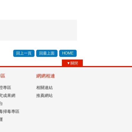
回上一頁
回最上面
HOME
▼關閉
特區
網網相連
認證專區
相關連結
究成果網
推薦網站
台
毒掃毒專區
運