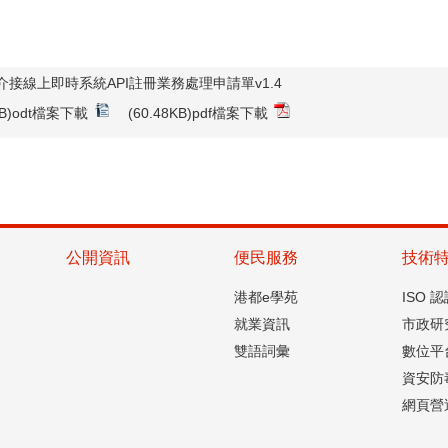
介接線上即時系統API註冊業務處理申請單v1.4
4KB)odt檔案下載
(60.48KB)pdf檔案下載
公開資訊
便民服務
技術
港都e學苑
ISO 
就業資訊
市政研
雙語詞彙
數位平
資安防
網頁營